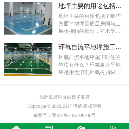
的纱布将表面擦干净，严重
等材料做为主剂，并采用改
的
地坪主要的用途包括了
玷污的应用中性液清洗干
性脂肪胺做为固化剂，在常
哪些方面？
地坪主要的用途包括了哪些
净，然后将室内空调打开，
温条件下所形成的致密的三
方面？地坪是底层房间与土
保持一定温度连续开上2~3
维交联涂层。具有：1、良好
层相接触的部分，它承受底
天，在规定的温湿度条件下
的耐磨性能；2、良好的抗碾
层房间的荷载，要求具有一
测量。在放置电极前先用软
压性能；3、优异的防渗透性
定的强度和刚度，并具有防
布条插去地表面所有尘物，
环氧自流平地坪施工时
能；4、中等条件下的防腐蚀
潮、防水、保暖、耐磨的性
电...
注意事项有什么？
环氧自流平地坪施工时注意
平
性能；5、附着力良好，保证
能。地层和建筑物室外场地
事项有什么？环氧自流平地
了涂层不龟裂、不脱落；6、
有密切的关系，要处理好地
坪是用无溶剂环氧树脂材料
、
外观平滑整洁，便于清洁维
坪与平台、台阶及建筑物沿
经过专业施工而成的高密
护；7、费用较低。...
边场地的关系，使建筑物与
度，高亮光，抗压耐磨，抗
场地交接明确，整体和谐。
酸碱，抗老化，免维护，环
启源
信息科技供技术支持
地坪适用于一些对于卫生条
保节能型的高端环氧树脂地
件要求比较高的场所比如说
Copyright © 2002-2017 佰信 版权所有
坪，被广泛使用于许多洁净
医院地面、食品厂车间地
备案号：
粤ICP备2022040930号
工厂，无尘车间，无菌车间
面、制药厂车间地面、实验
等地面装饰。1、施工温度
楼地面、机房地面等；要求