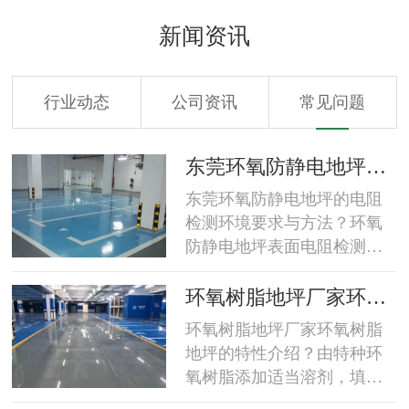
新闻资讯
行业动态
公司资讯
常见问题
工
东莞环氧防静电地坪的
电阻检测环境要求与方
东莞环氧防静电地坪的电阻
法？
检测环境要求与方法？环氧
防静电地坪表面电阻检测环
境要求检测要尽可能地在温
度为23±8℃，湿度为50±5%
坪
环氧树脂地坪厂家环氧
的环境(保持此环境24小时)下
区
树脂地坪的特性介绍？
环氧树脂地坪厂家环氧树脂
进行。环氧防静电地坪表面
地坪的特性介绍？由特种环
电阻检测方法环氧防静电地
氧树脂添加适当溶剂，填
坪在验收测量前，应用洁净
料，表面活性剂和高级颜料