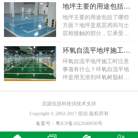
的纱布将表面擦干净，严重
等材料做为主剂，并采用改
的
地坪主要的用途包括了
玷污的应用中性液清洗干
性脂肪胺做为固化剂，在常
哪些方面？
地坪主要的用途包括了哪些
净，然后将室内空调打开，
温条件下所形成的致密的三
方面？地坪是底层房间与土
保持一定温度连续开上2~3
维交联涂层。具有：1、良好
层相接触的部分，它承受底
天，在规定的温湿度条件下
的耐磨性能；2、良好的抗碾
层房间的荷载，要求具有一
测量。在放置电极前先用软
压性能；3、优异的防渗透性
定的强度和刚度，并具有防
布条插去地表面所有尘物，
环氧自流平地坪施工时
能；4、中等条件下的防腐蚀
潮、防水、保暖、耐磨的性
电...
注意事项有什么？
环氧自流平地坪施工时注意
平
性能；5、附着力良好，保证
能。地层和建筑物室外场地
事项有什么？环氧自流平地
了涂层不龟裂、不脱落；6、
有密切的关系，要处理好地
坪是用无溶剂环氧树脂材料
、
外观平滑整洁，便于清洁维
坪与平台、台阶及建筑物沿
经过专业施工而成的高密
护；7、费用较低。...
边场地的关系，使建筑物与
度，高亮光，抗压耐磨，抗
场地交接明确，整体和谐。
酸碱，抗老化，免维护，环
启源
信息科技供技术支持
地坪适用于一些对于卫生条
保节能型的高端环氧树脂地
件要求比较高的场所比如说
Copyright © 2002-2017 佰信 版权所有
坪，被广泛使用于许多洁净
医院地面、食品厂车间地
备案号：
粤ICP备2022040930号
工厂，无尘车间，无菌车间
面、制药厂车间地面、实验
等地面装饰。1、施工温度
楼地面、机房地面等；要求