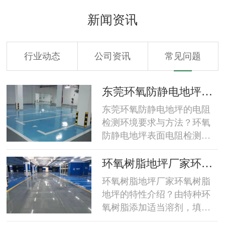
新闻资讯
行业动态
公司资讯
常见问题
工
东莞环氧防静电地坪的
电阻检测环境要求与方
东莞环氧防静电地坪的电阻
法？
检测环境要求与方法？环氧
防静电地坪表面电阻检测环
境要求检测要尽可能地在温
度为23±8℃，湿度为50±5%
坪
环氧树脂地坪厂家环氧
的环境(保持此环境24小时)下
区
树脂地坪的特性介绍？
环氧树脂地坪厂家环氧树脂
进行。环氧防静电地坪表面
地坪的特性介绍？由特种环
电阻检测方法环氧防静电地
氧树脂添加适当溶剂，填
坪在验收测量前，应用洁净
料，表面活性剂和高级颜料