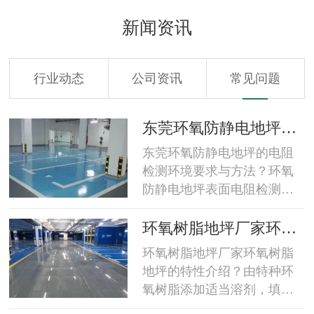
新闻资讯
行业动态
公司资讯
常见问题
工
东莞环氧防静电地坪的
电阻检测环境要求与方
东莞环氧防静电地坪的电阻
法？
检测环境要求与方法？环氧
防静电地坪表面电阻检测环
境要求检测要尽可能地在温
度为23±8℃，湿度为50±5%
坪
环氧树脂地坪厂家环氧
的环境(保持此环境24小时)下
区
树脂地坪的特性介绍？
环氧树脂地坪厂家环氧树脂
进行。环氧防静电地坪表面
地坪的特性介绍？由特种环
电阻检测方法环氧防静电地
氧树脂添加适当溶剂，填
坪在验收测量前，应用洁净
料，表面活性剂和高级颜料