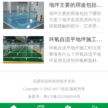
的纱布将表面擦干净，严重
等材料做为主剂，并采用改
的
地坪主要的用途包括了
玷污的应用中性液清洗干
性脂肪胺做为固化剂，在常
哪些方面？
地坪主要的用途包括了哪些
净，然后将室内空调打开，
温条件下所形成的致密的三
方面？地坪是底层房间与土
保持一定温度连续开上2~3
维交联涂层。具有：1、良好
层相接触的部分，它承受底
天，在规定的温湿度条件下
的耐磨性能；2、良好的抗碾
层房间的荷载，要求具有一
测量。在放置电极前先用软
压性能；3、优异的防渗透性
定的强度和刚度，并具有防
布条插去地表面所有尘物，
环氧自流平地坪施工时
能；4、中等条件下的防腐蚀
潮、防水、保暖、耐磨的性
电...
注意事项有什么？
环氧自流平地坪施工时注意
平
性能；5、附着力良好，保证
能。地层和建筑物室外场地
事项有什么？环氧自流平地
了涂层不龟裂、不脱落；6、
有密切的关系，要处理好地
坪是用无溶剂环氧树脂材料
、
外观平滑整洁，便于清洁维
坪与平台、台阶及建筑物沿
经过专业施工而成的高密
护；7、费用较低。...
边场地的关系，使建筑物与
度，高亮光，抗压耐磨，抗
场地交接明确，整体和谐。
酸碱，抗老化，免维护，环
启源
信息科技供技术支持
地坪适用于一些对于卫生条
保节能型的高端环氧树脂地
件要求比较高的场所比如说
Copyright © 2002-2017 佰信 版权所有
坪，被广泛使用于许多洁净
医院地面、食品厂车间地
备案号：
粤ICP备2022040930号
工厂，无尘车间，无菌车间
面、制药厂车间地面、实验
等地面装饰。1、施工温度
楼地面、机房地面等；要求