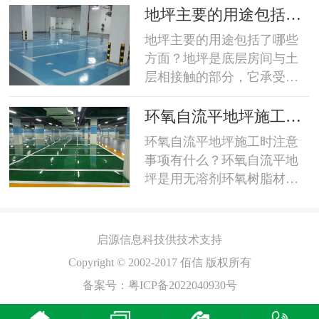
的纱布将表面擦干净，严重
等材料做为主剂，并采用改
的
地坪主要的用途包括了
玷污的应用中性液清洗干
性脂肪胺做为固化剂，在常
哪些方面？
地坪主要的用途包括了哪些
净，然后将室内空调打开，
温条件下所形成的致密的三
方面？地坪是底层房间与土
保持一定温度连续开上2~3
维交联涂层。具有：1、良好
层相接触的部分，它承受底
天，在规定的温湿度条件下
的耐磨性能；2、良好的抗碾
层房间的荷载，要求具有一
测量。在放置电极前先用软
压性能；3、优异的防渗透性
定的强度和刚度，并具有防
布条插去地表面所有尘物，
环氧自流平地坪施工时
能；4、中等条件下的防腐蚀
潮、防水、保暖、耐磨的性
电...
注意事项有什么？
环氧自流平地坪施工时注意
平
性能；5、附着力良好，保证
能。地层和建筑物室外场地
事项有什么？环氧自流平地
了涂层不龟裂、不脱落；6、
有密切的关系，要处理好地
坪是用无溶剂环氧树脂材料
、
外观平滑整洁，便于清洁维
坪与平台、台阶及建筑物沿
经过专业施工而成的高密
护；7、费用较低。...
边场地的关系，使建筑物与
度，高亮光，抗压耐磨，抗
场地交接明确，整体和谐。
酸碱，抗老化，免维护，环
启源
信息科技供技术支持
地坪适用于一些对于卫生条
保节能型的高端环氧树脂地
件要求比较高的场所比如说
Copyright © 2002-2017 佰信 版权所有
坪，被广泛使用于许多洁净
医院地面、食品厂车间地
备案号：
粤ICP备2022040930号
工厂，无尘车间，无菌车间
面、制药厂车间地面、实验
等地面装饰。1、施工温度
楼地面、机房地面等；要求