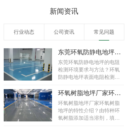
新闻资讯
行业动态
公司资讯
常见问题
工
东莞环氧防静电地坪的
电阻检测环境要求与方
东莞环氧防静电地坪的电阻
法？
检测环境要求与方法？环氧
防静电地坪表面电阻检测环
境要求检测要尽可能地在温
度为23±8℃，湿度为50±5%
坪
环氧树脂地坪厂家环氧
的环境(保持此环境24小时)下
区
树脂地坪的特性介绍？
环氧树脂地坪厂家环氧树脂
进行。环氧防静电地坪表面
地坪的特性介绍？由特种环
电阻检测方法环氧防静电地
氧树脂添加适当溶剂，填
坪在验收测量前，应用洁净
料，表面活性剂和高级颜料