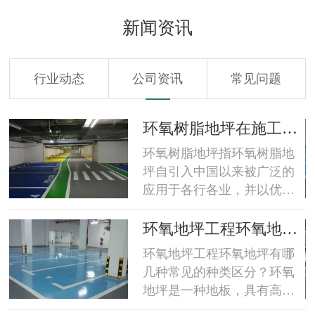
新闻资讯
行业动态
公司资讯
常见问题
工
东莞环氧防静电地坪的
电阻检测环境要求与方
东莞环氧防静电地坪的电阻
法？
检测环境要求与方法？环氧
防静电地坪表面电阻检测环
境要求检测要尽可能地在温
度为23±8℃，湿度为50±5%
坪
环氧树脂地坪厂家环氧
的环境(保持此环境24小时)下
区
树脂地坪的特性介绍？
环氧树脂地坪厂家环氧树脂
进行。环氧防静电地坪表面
地坪的特性介绍？由特种环
电阻检测方法环氧防静电地
氧树脂添加适当溶剂，填
坪在验收测量前，应用洁净
料，表面活性剂和高级颜料