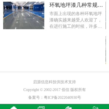
的纱布将表面擦干净，严重
等材料做为主剂，并采用改
的
地坪主要的用途包括了
玷污的应用中性液清洗干
性脂肪胺做为固化剂，在常
哪些方面？
地坪主要的用途包括了哪些
净，然后将室内空调打开，
温条件下所形成的致密的三
方面？地坪是底层房间与土
保持一定温度连续开上2~3
维交联涂层。具有：1、良好
层相接触的部分，它承受底
天，在规定的温湿度条件下
的耐磨性能；2、良好的抗碾
层房间的荷载，要求具有一
测量。在放置电极前先用软
压性能；3、优异的防渗透性
定的强度和刚度，并具有防
布条插去地表面所有尘物，
环氧自流平地坪施工时
能；4、中等条件下的防腐蚀
潮、防水、保暖、耐磨的性
电...
注意事项有什么？
环氧自流平地坪施工时注意
平
性能；5、附着力良好，保证
能。地层和建筑物室外场地
事项有什么？环氧自流平地
了涂层不龟裂、不脱落；6、
有密切的关系，要处理好地
坪是用无溶剂环氧树脂材料
、
外观平滑整洁，便于清洁维
坪与平台、台阶及建筑物沿
经过专业施工而成的高密
护；7、费用较低。...
边场地的关系，使建筑物与
度，高亮光，抗压耐磨，抗
场地交接明确，整体和谐。
酸碱，抗老化，免维护，环
启源
信息科技供技术支持
地坪适用于一些对于卫生条
保节能型的高端环氧树脂地
件要求比较高的场所比如说
Copyright © 2002-2017 佰信 版权所有
坪，被广泛使用于许多洁净
医院地面、食品厂车间地
备案号：
粤ICP备2022040930号
工厂，无尘车间，无菌车间
面、制药厂车间地面、实验
等地面装饰。1、施工温度
楼地面、机房地面等；要求